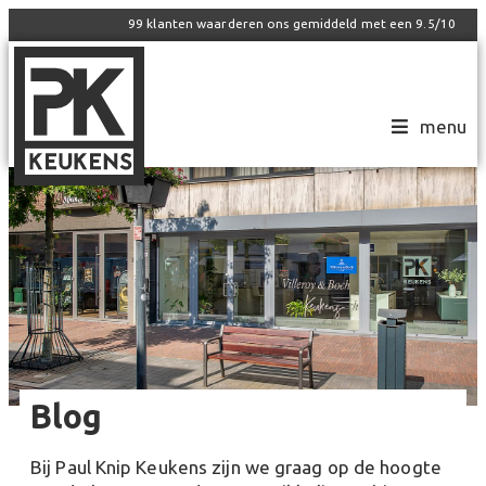
99
klanten waarderen ons gemiddeld met een
9.5
/
10
menu
Blog
Bij Paul Knip Keukens zijn we graag op de hoogte