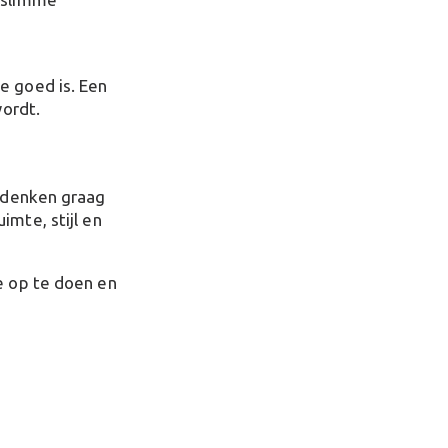
e goed is. Een
wordt.
j denken graag
imte, stijl en
e op te doen en