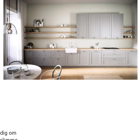
udig om
t slimme