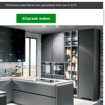
99
klanten waarderen ons gemiddeld met een
9.5
/
10
Afspraak maken