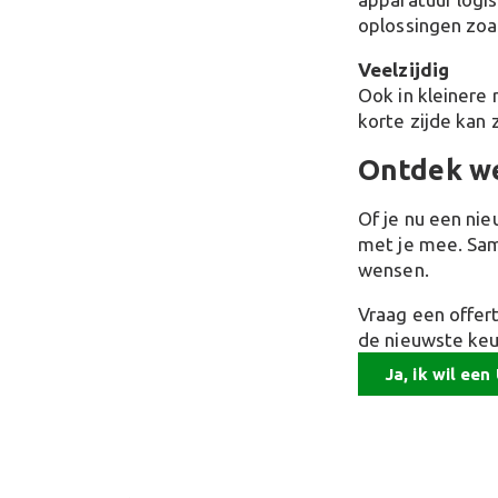
oplossingen zoa
Veelzijdig
Ook in kleinere
korte zijde kan 
Ontdek we
Of je nu een ni
met je mee. Same
wensen.
Vraag een offer
de nieuwste keu
Ja, ik wil ee