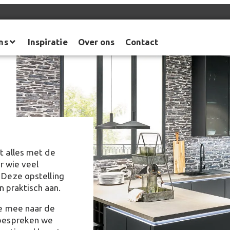
ns
Inspiratie
Over ons
Contact
t alles met de
or wie veel
 Deze opstelling
n praktisch aan.
je mee naar de
 bespreken we