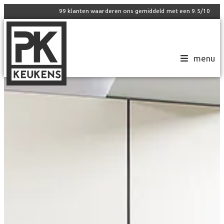
99
klanten waarderen ons gemiddeld met een
9.5
/
10
menu