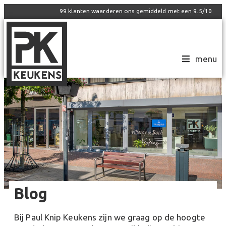
99
klanten waarderen ons gemiddeld met een
9.5
/
10
menu
Blog
Bij Paul Knip Keukens zijn we graag op de hoogte