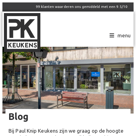
99
klanten waarderen ons gemiddeld met een
9.5
/
10
menu
Blog
Bij Paul Knip Keukens zijn we graag op de hoogte