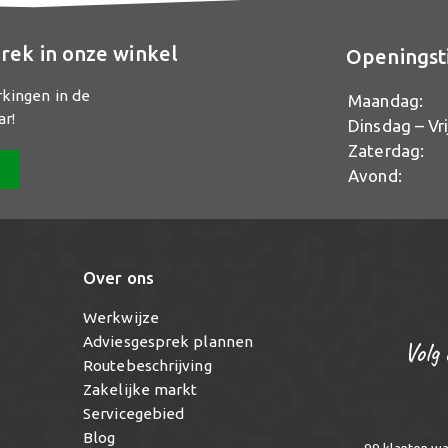
rek in onze winkel
Openingst
rkingen in de
Maandag:
ar!
Dinsdag – Vri
Zaterdag:
Avond:
Over ons
Werkwijze
Adviesgesprek plannen
Volg 
Routebeschrijving
Zakelijke markt
Servicegebied
Blog
99
klanten w