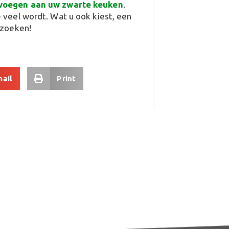
 voegen aan uw zwarte keuken
.
 veel wordt. Wat u ook kiest, een
tzoeken!
mail
Print