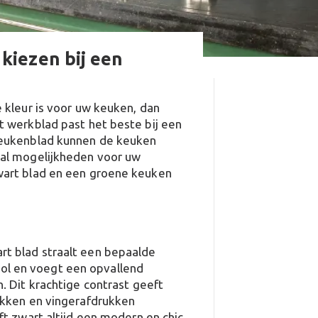
kiezen bij een
 kleur is voor uw keuken, dan
t werkblad past het beste bij een
keukenblad kunnen de keuken
tal mogelijkheden voor uw
wart blad en een groene keuken
t blad straalt een bepaalde
lvol en voegt een opvallend
. Dit krachtige contrast geeft
ekken en vingerafdrukken
t zwart altijd een modern en chic