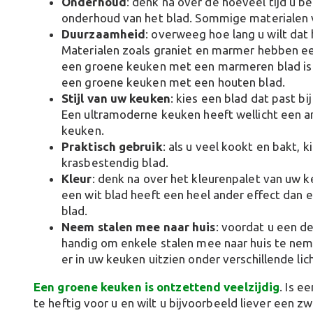
Onderhoud
: denk na over de hoeveel tijd u b
onderhoud van het blad. Sommige materialen 
Duurzaamheid
: overweeg hoe lang u wilt da
Materialen zoals graniet en marmer hebben ee
een groene keuken met een marmeren blad is 
een groene keuken met een houten blad.
Stijl van uw keuken
: kies een blad dat past bi
Een ultramoderne keuken heeft wellicht een an
keuken.
Praktisch gebruik
: als u veel kookt en bakt, 
krasbestendig blad.
Kleur
: denk na over het kleurenpalet van uw
een wit blad heeft een heel ander effect dan
blad.
Neem stalen mee naar huis
: voordat u een de
handig om enkele stalen mee naar huis te nem
er in uw keuken uitzien onder verschillende l
Een groene keuken is ontzettend veelzijdig
. Is e
te heftig voor u en wilt u bijvoorbeeld liever een 