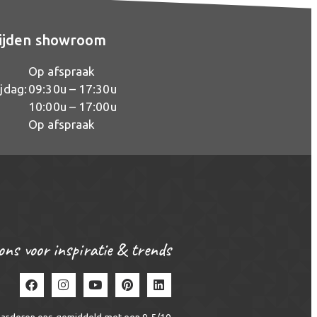
ijden showroom
Op afspraak
jdag:
09:30u – 17:30u
10:00u – 17:00u
Op afspraak
ons voor inspiratie & trends
aarderen ons gemiddeld met een
9.5
/
10