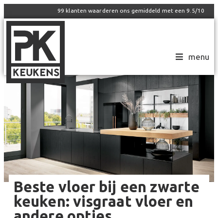
99
klanten waarderen ons gemiddeld met een
9.5
/
10
menu
Beste vloer bij een zwarte
keuken: visgraat vloer en
andere opties